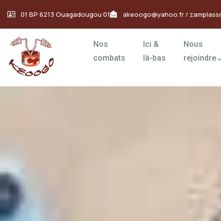
01 BP 6213 Ouagadougou 01
akeoogo@yahoo.fr / zamplass
Nos
Ici &
Nous
combats
là-bas
rejoindre